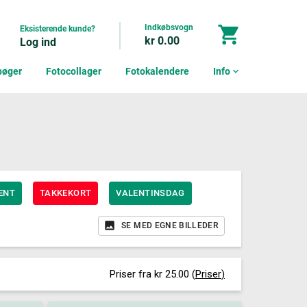
Indkøbsvogn
shopping_cart
Eksisterende kunde?
kr 0.00
Log ind
bøger
Fotocollager
Fotokalendere
Info
expand_more
ENT
TAKKEKORT
VALENTINSDAG
SE MED EGNE BILLEDER
Priser fra kr 25.00
(
Priser
)