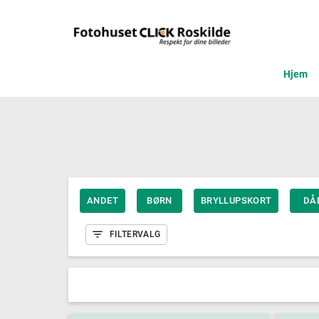
Hjem
ANDET
BØRN
BRYLLUPSKORT
DÅ
FILTERVALG
Kort 15x15