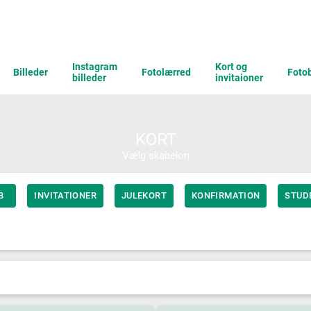
Instagram
Kort og
Billeder
Fotolærred
Foto
billeder
invitaioner
KORT
Vælg skabelon
B
INVITATIONER
JULEKORT
KONFIRMATION
STUD